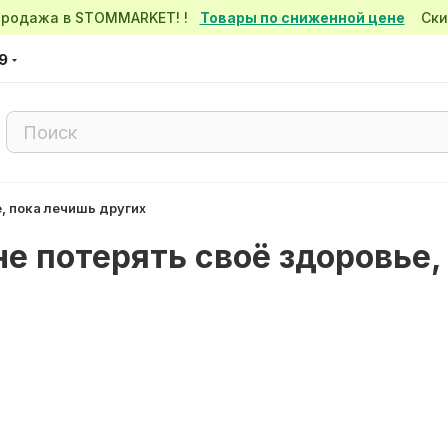
спродажа в STOMMARKET! !
Товары по сниженной цене
Скид
9
е, пока лечишь других
не потерять своё здоровье