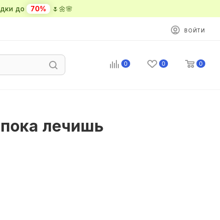
ки до
70%
🌷🌼🌸
ВОЙТИ
0
0
0
, пока лечишь